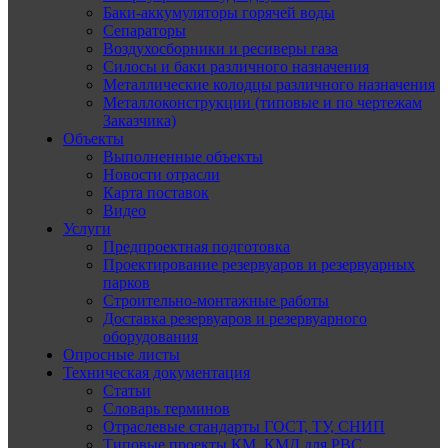
Баки-аккумуляторы горячей воды
Сепараторы
Воздухосборники и ресиверы газа
Силосы и баки различного назначения
Металлические колодцы различного назначения
Металлоконструкции (типовые и по чертежам
Заказчика)
Объекты
Выполненные объекты
Новости отрасли
Карта поставок
Видео
Услуги
Предпроектная подготовка
Проектирование резервуаров и резервуарных
парков
Строительно-монтажные работы
Доставка резервуаров и резервуарного
оборудования
Опросные листы
Техническая документация
Статьи
Словарь терминов
Отраслевые стандарты ГОСТ, ТУ, СНИП
Типовые проекты КМ, КМД для РВС