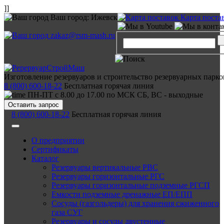
]]
Ваш город:
Ижевск
Карта поста
zakaz@rsm-mash.ru
Изготовление резервуаров и строительство резервуарных парко
8 (800) 600-18-22
Бесплатная горячая линия
ПН-ПТ с 8.00 до 17.00 по МСК СБ, ВС - выходные
Оставить запрос
8 (800) 600-18-22
Бесплатная горячая линия
О предприятии
Сертификаты
Каталог
Резервуары вертикальные РВС
Резервуары горизонтальные РГС
Резервуары горизонтальные подземные РГСП
Емкости подземные дренажные ЕП/ЕПП
Сосуды (газгольдеры) для хранения сжиженного
газа СУГ
Резервуары и сосуды двустенные