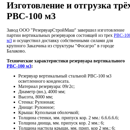
Изготовление и отгрузка трё
РВС-100 м3
Завод ООО "РезервуарСтройМаш" завершил изготовление
партии вертикальных резервуаров состоящей из трех
РВС-10
м3
и осуществил доставку собственными силами для
крупного Заказчика из структуры "Фосагро" в городе
Балаково.
Технические характеристики резервуара вертикального
РВС-100 м3
:
Резервуар вертикальный стальной РВС-100 м3
осветленного конденсата.
Материал резервуара: 09г2с;
Диаметр (вн.), 4000 мм;
Высота, 8000 мм;
Стенка: Рулонная;
Днище: Рулонное;
Крыша: Купольная оболочкой;
Толщина стенки, мм. припуск кор. 2 мм.: 6.6.6.6.6;
Толщина днища, мм. припуск кор. 2 мм.: 6;
Толщина настила крыши, мм. прип. кор 2 мм.: 6;