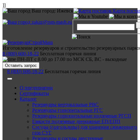
]]
Ваш город:
Ижевск
Карта поста
zakaz@rsm-mash.ru
Изготовление резервуаров и строительство резервуарных парко
8 (800) 600-18-22
Бесплатная горячая линия
ПН-ПТ с 8.00 до 17.00 по МСК СБ, ВС - выходные
Оставить запрос
8 (800) 600-18-22
Бесплатная горячая линия
О предприятии
Сертификаты
Каталог
Резервуары вертикальные РВС
Резервуары горизонтальные РГС
Резервуары горизонтальные подземные РГСП
Емкости подземные дренажные ЕП/ЕПП
Сосуды (газгольдеры) для хранения сжиженного
газа СУГ
Резервуары и сосуды двустенные