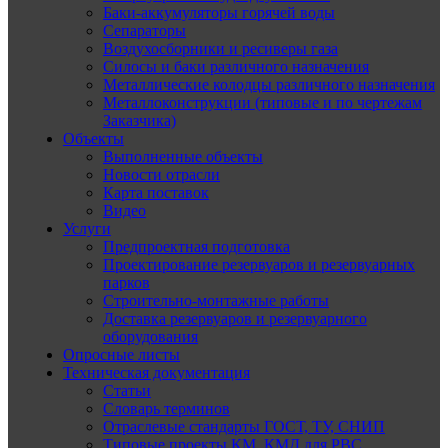
Баки-аккумуляторы горячей воды
Сепараторы
Воздухосборники и ресиверы газа
Силосы и баки различного назначения
Металлические колодцы различного назначения
Металлоконструкции (типовые и по чертежам
Заказчика)
Объекты
Выполненные объекты
Новости отрасли
Карта поставок
Видео
Услуги
Предпроектная подготовка
Проектирование резервуаров и резервуарных
парков
Строительно-монтажные работы
Доставка резервуаров и резервуарного
оборудования
Опросные листы
Техническая документация
Статьи
Словарь терминов
Отраслевые стандарты ГОСТ, ТУ, СНИП
Типовые проекты КМ, КМД для РВС