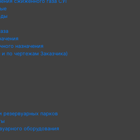
нения сжиженного газа СУГ
ные
оды
газа
начения
чного назначения
 и по чертежам Заказчика)
и резервуарных парков
ты
рвуарного оборудования