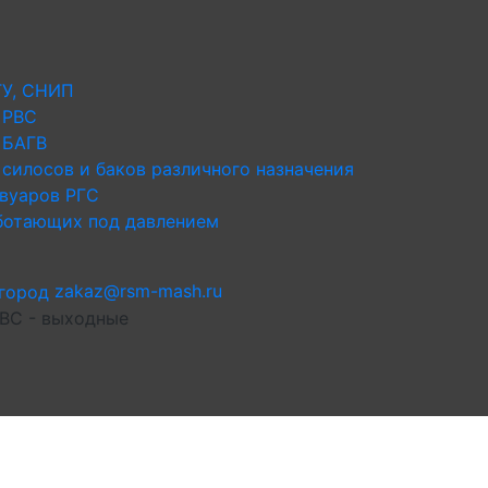
ТУ, СНИП
 РВС
 БАГВ
силосов и баков различного назначения
рвуаров РГС
аботающих под давлением
zakaz@rsm-mash.ru
 ВС - выходные