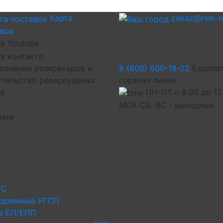
Карта
zakaz@rsm-m
авок
овление резервуаров и
8 (800) 600-18-22
Беспла
тельство резервуарных
горячая линия
ов
ПН-ПТ с 8.00 до 17
МСК СБ, ВС - выходные
иния
ГС
одземные РГСП
е ЕП/ЕПП