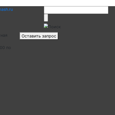
ash.ru
тная
Оставить запрос
.00 по