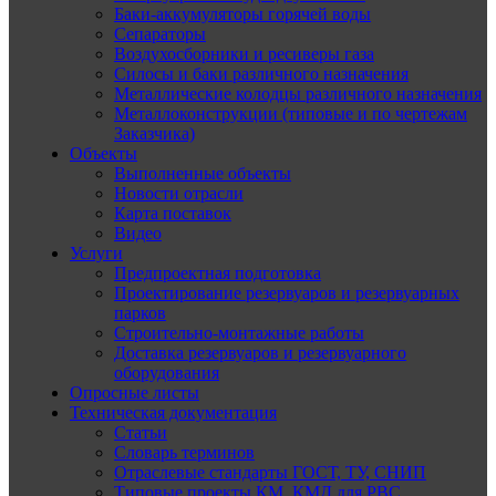
Баки-аккумуляторы горячей воды
Сепараторы
Воздухосборники и ресиверы газа
Силосы и баки различного назначения
Металлические колодцы различного назначения
Металлоконструкции (типовые и по чертежам
Заказчика)
Объекты
Выполненные объекты
Новости отрасли
Карта поставок
Видео
Услуги
Предпроектная подготовка
Проектирование резервуаров и резервуарных
парков
Строительно-монтажные работы
Доставка резервуаров и резервуарного
оборудования
Опросные листы
Техническая документация
Статьи
Словарь терминов
Отраслевые стандарты ГОСТ, ТУ, СНИП
Типовые проекты КМ, КМД для РВС