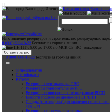
]]
Ваш город:
Ижевск
Карта поста
zakaz@rsm-mash.ru
Изготовление резервуаров и строительство резервуарных парко
8 (800) 600-18-22
Бесплатная горячая линия
ПН-ПТ с 8.00 до 17.00 по МСК СБ, ВС - выходные
Оставить запрос
8 (800) 600-18-22
Бесплатная горячая линия
О предприятии
Сертификаты
Каталог
Резервуары вертикальные РВС
Резервуары горизонтальные РГС
Резервуары горизонтальные подземные РГСП
Емкости подземные дренажные ЕП/ЕПП
Сосуды (газгольдеры) для хранения сжиженного
газа СУГ
Резервуары и сосуды двустенные