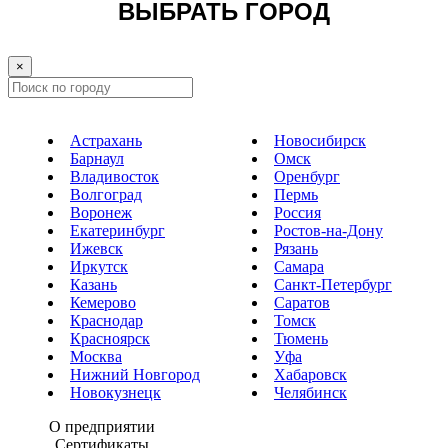
ВЫБРАТЬ ГОРОД
×
Астрахань
Новосибирск
Барнаул
Омск
Владивосток
Оренбург
Волгоград
Пермь
Воронеж
Россия
Екатеринбург
Ростов-на-Дону
Ижевск
Рязань
Иркутск
Самара
Казань
Санкт-Петербург
Кемерово
Саратов
Краснодар
Томск
Красноярск
Тюмень
Москва
Уфа
Нижний Новгород
Хабаровск
Новокузнецк
Челябинск
О предприятии
Сертификаты