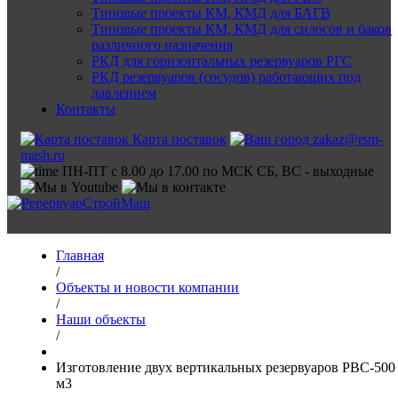
Типовые проекты КМ, КМД для БАГВ
Типовые проекты КМ, КМД для силосов и баков
различного назначения
РКД для горизонтальных резервуаров РГС
РКД резервуаров (сосудов) работающих под
давлением
Контакты
Карта поставок
zakaz@rsm-
mash.ru
ПН-ПТ с 8.00 до 17.00 по МСК СБ, ВС - выходные
Главная
/
Объекты и новости компании
/
Наши объекты
/
Изготовление двух вертикальных резервуаров РВС-500
м3