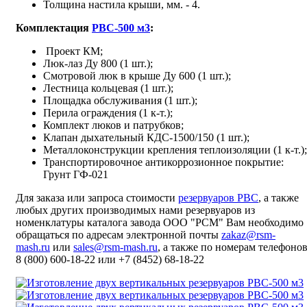
Толщина настила крыши, мм. - 4.
Комплектация
РВС-500 м3
:
Проект КМ;
Люк-лаз Ду 800 (1 шт.);
Смотровой люк в крыше Ду 600 (1 шт.);
Лестница кольцевая (1 шт.);
Площадка обслуживания (1 шт.);
Перила ограждения (1 к-т.);
Комплект люков и патрубков;
Клапан дыхательный КДС-1500/150 (1 шт.);
Металлоконструкции крепления теплоизоляции (1 к-т.);
Транспортировочное антикоррозионное покрытие:
Грунт ГФ-021
Для заказа или запроса стоимости
резервуаров РВС
, а также
любых других производимых нами резервуаров из
номенклатуры каталога завода ООО "РСМ" Вам необходимо
обращаться по адресам электронной почты
zakaz@rsm-
mash.ru
или
sales@rsm-mash.ru
, а также по номерам телефоно
8 (800)
600-18-22
или
+7 (8452) 68-18-22