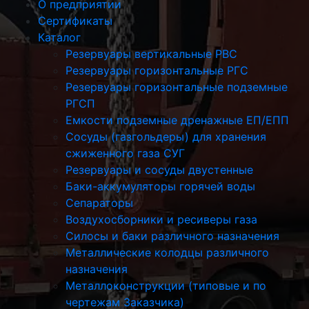
О предприятии
Сертификаты
Каталог
Резервуары вертикальные РВС
Резервуары горизонтальные РГС
Резервуары горизонтальные подземные
РГСП
Емкости подземные дренажные ЕП/ЕПП
Сосуды (газгольдеры) для хранения
сжиженного газа СУГ
Резервуары и сосуды двустенные
Баки-аккумуляторы горячей воды
Сепараторы
Воздухосборники и ресиверы газа
Силосы и баки различного назначения
Металлические колодцы различного
назначения
Металлоконструкции (типовые и по
чертежам Заказчика)