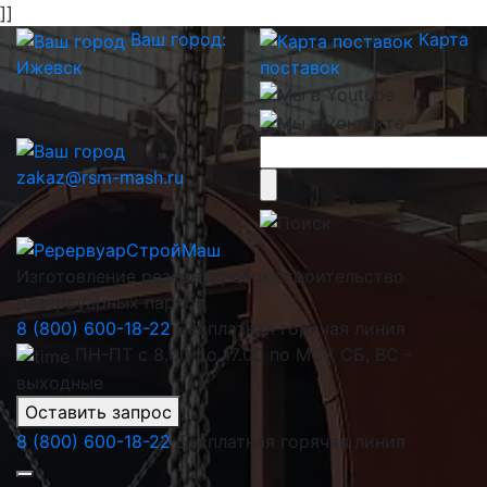
]]
Ваш город:
Карта
Ижевск
поставок
zakaz@rsm-mash.ru
Изготовление резервуаров и строительство
резервуарных парков
8 (800) 600-18-22
Бесплатная горячая линия
ПН-ПТ с 8.00 до 17.00 по МСК СБ, ВС -
выходные
Оставить запрос
8 (800) 600-18-22
Бесплатная горячая линия