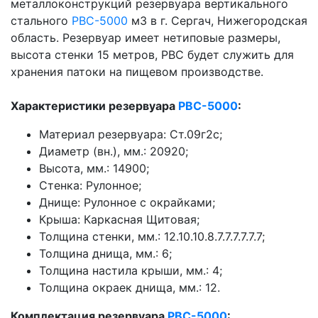
металлоконструкций резервуара вертикального
стального
РВС-5000
м3 в г. Сергач, Нижегородская
область. Резервуар имеет нетиповые размеры,
высота стенки 15 метров, РВС будет служить для
хранения патоки на пищевом производстве.
Характеристики резервуара
РВС-5000
:
Материал резервуара: Ст.09г2с;
Диаметр (вн.), мм.:
20920
;
Высота, мм.:
14900
;
Стенка: Рулонное;
Днище:
Рулонное с окрайками
;
Крыша:
Каркасная Щитовая
;
Толщина стенки, мм.:
12.10.10.8.7.7.7.7.7.7
;
Толщина днища, мм.: 6;
Толщина настила крыши, мм.: 4;
Толщина окраек днища, мм.: 12.
Комплектация резервуара
РВС-5000
: