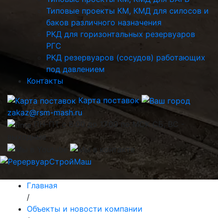
Типовые проекты КМ, КМД для силосов и
баков различного назначения
РКД для горизонтальных резервуаров
РГС
РКД резервуаров (сосудов) работающих
под давлением
Контакты
Карта поставок
zakaz@rsm-mash.ru
ПН-ПТ с 8.00 до 17.00 по МСК СБ, ВС -
выходные
Главная
/
Объекты и новости компании