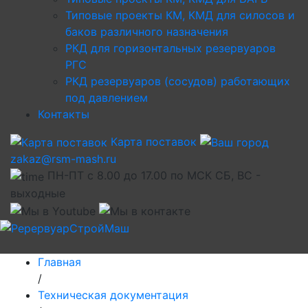
Типовые проекты КМ, КМД для силосов и
баков различного назначения
РКД для горизонтальных резервуаров
РГС
РКД резервуаров (сосудов) работающих
под давлением
Контакты
Карта поставок
zakaz@rsm-mash.ru
ПН-ПТ с 8.00 до 17.00 по МСК СБ, ВС -
выходные
Главная
/
Техническая документация