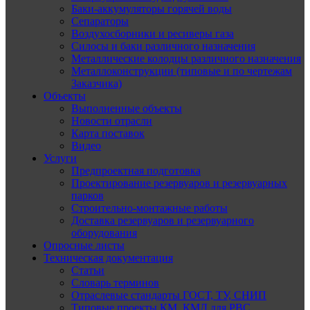
Баки-аккумуляторы горячей воды
Сепараторы
Воздухосборники и ресиверы газа
Силосы и баки различного назначения
Металлические колодцы различного назначения
Металлоконструкции (типовые и по чертежам
Заказчика)
Объекты
Выполненные объекты
Новости отрасли
Карта поставок
Видео
Услуги
Предпроектная подготовка
Проектирование резервуаров и резервуарных
парков
Строительно-монтажные работы
Доставка резервуаров и резервуарного
оборудования
Опросные листы
Техническая документация
Статьи
Словарь терминов
Отраслевые стандарты ГОСТ, ТУ, СНИП
Типовые проекты КМ, КМД для РВС