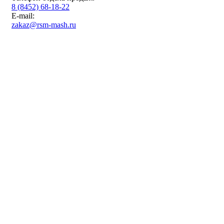
8 (8452) 68-18-22
E-mail:
zakaz@rsm-mash.ru