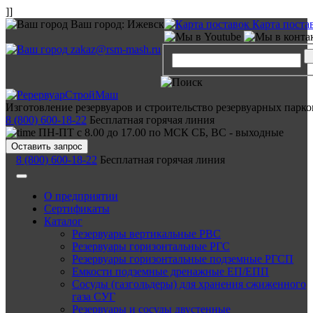
]]
Ваш город:
Ижевск
Карта поста
zakaz@rsm-mash.ru
Изготовление резервуаров и строительство резервуарных парко
8 (800) 600-18-22
Бесплатная горячая линия
ПН-ПТ с 8.00 до 17.00 по МСК СБ, ВС - выходные
Оставить запрос
8 (800) 600-18-22
Бесплатная горячая линия
О предприятии
Сертификаты
Каталог
Резервуары вертикальные РВС
Резервуары горизонтальные РГС
Резервуары горизонтальные подземные РГСП
Емкости подземные дренажные ЕП/ЕПП
Сосуды (газгольдеры) для хранения сжиженного
газа СУГ
Резервуары и сосуды двустенные