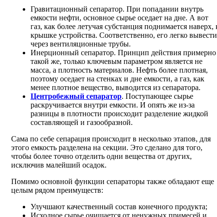
Гравитационный сепаратор. При попадании внутрь
емкости нефти, основное сырье оседает на дне. А вот
газ, как более летучая субстанция поднимается наверх, 
крышке устройства. Соответственно, его легко вывести
через вентиляционные трубы.
Инерционный сепаратор. Принцип действия примерно
такой же, только ключевым параметром является не
масса, а плотность материалов. Нефть более плотная,
поэтому оседает на стенках и дне емкости, а газ, как
менее плотное вещество, выводится из сепаратора.
Центробежный сепаратор
. Поступающее сырье
раскручивается внутри емкости. И опять же из-за
разницы в плотности происходит разделение жидкой
составляющей и газообразной.
Сама по себе сепарация происходит в несколько этапов, для
этого емкость разделена на секции. Это сделано для того,
чтобы более точно отделить одни вещества от других,
исключив малейший осадок.
Помимо основной функции сепараторы также обладают еще
целым рядом преимуществ:
Улучшают качественный состав конечного продукта;
Исходное сырье очищается от ненужных примесей и