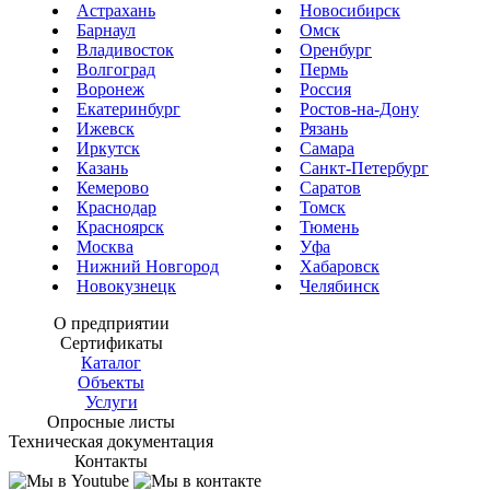
Астрахань
Новосибирск
Барнаул
Омск
Владивосток
Оренбург
Волгоград
Пермь
Воронеж
Россия
Екатеринбург
Ростов-на-Дону
Ижевск
Рязань
Иркутск
Самара
Казань
Санкт-Петербург
Кемерово
Саратов
Краснодар
Томск
Красноярск
Тюмень
Москва
Уфа
Нижний Новгород
Хабаровск
Новокузнецк
Челябинск
О предприятии
Сертификаты
Каталог
Объекты
Услуги
Опросные листы
Техническая документация
Контакты