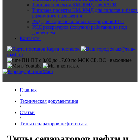
Типовые проекты КМ, КМД для БАГВ
Типовые проекты КМ, КМД для силосов и баков
различного назначения
РКД для горизонтальных резервуаров РГС
РКД резервуаров (сосудов) работающих под
давлением
Контакты
Карта поставок
zakaz@rsm-
mash.ru
ПН-ПТ с 8.00 до 17.00 по МСК СБ, ВС - выходные
Главная
/
Техническая документация
/
Статьи
/
Типы сепараторов нефти и газа
Типы сепараторов нефти и