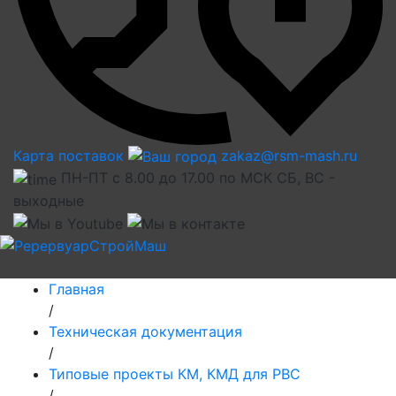
Карта поставок
zakaz@rsm-mash.ru
ПН-ПТ с 8.00 до 17.00 по МСК СБ, ВС -
выходные
Главная
/
Техническая документация
/
Типовые проекты КМ, КМД для РВС
/