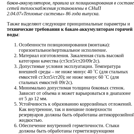
баков-аккумуляторов, правила их позиционирования в составе
сетей теплоснабжения установлены в СНиП
2.04.07«Тепловые системы» 86 года выпуска.
Также выделяют следующие принципиальные параметры и
технические требования к бакам-аккумуляторам горячей
воды
:
Особенности позиционирования (монтажа):
горизонтальное/вертикальное исполнение.
Материал изготовления. Закаленная сталь высокой
категории качества (ст3сп5/ст20/09г2с).
Допустимые условия эксплуатации. Температура
внешней среды – не ниже минус 40 ˚С (для стальных
емкостей ст3сп5/ст20); не ниже минус 60 ˚С (для
стальных емкостей 09г2с).
Минимально допустимая толщина боковых стенок.
Зависит от объема и может варьироваться в диапазоне
от 5 до 12 мм.
Устойчивость к образованию коррозийных отложений.
Как внутренние, так и внешние поверхности
резервуаров должны быть обработаны антикоррозийно
жидкостью.
Обеспечение внутренней герметичности. Стыки
должны быть обработаны герметизирующими