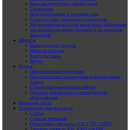
Баки-аккумуляторы горячей воды
Сепараторы
Воздухосборники и ресиверы газа
Силосы и баки различного назначения
Металлические колодцы различного назначения
Металлоконструкции (типовые и по чертежам
Заказчика)
Объекты
Выполненные объекты
Новости отрасли
Карта поставок
Видео
Услуги
Предпроектная подготовка
Проектирование резервуаров и резервуарных
парков
Строительно-монтажные работы
Доставка резервуаров и резервуарного
оборудования
Опросные листы
Техническая документация
Статьи
Словарь терминов
Отраслевые стандарты ГОСТ, ТУ, СНИП
Типовые проекты КМ, КМД для РВС