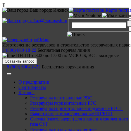
]]
Ваш город:
Ижевск
Карта поста
zakaz@rsm-mash.ru
Изготовление резервуаров и строительство резервуарных парко
8 (800) 600-18-22
Бесплатная горячая линия
ПН-ПТ с 8.00 до 17.00 по МСК СБ, ВС - выходные
Оставить запрос
8 (800) 600-18-22
Бесплатная горячая линия
О предприятии
Сертификаты
Каталог
Резервуары вертикальные РВС
Резервуары горизонтальные РГС
Резервуары горизонтальные подземные РГСП
Емкости подземные дренажные ЕП/ЕПП
Сосуды (газгольдеры) для хранения сжиженного
газа СУГ
Резервуары и сосуды двустенные