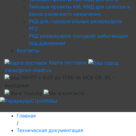
Типовые проекты КМ, КМД для силосов и
баков различного назначения
РКД для горизонтальных резервуаров
РГС
РКД резервуаров (сосудов) работающих
под давлением
Контакты
Карта поставок
zakaz@rsm-mash.ru
ПН-ПТ с 8.00 до 17.00 по МСК СБ, ВС -
выходные
Главная
/
Техническая документация