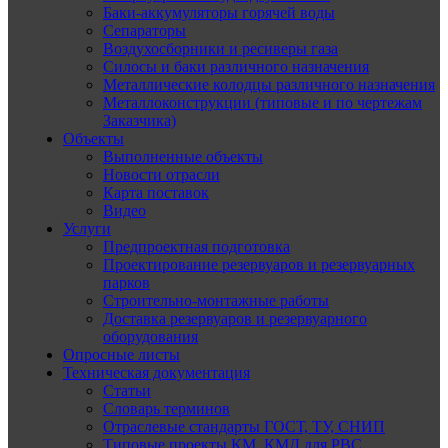
Баки-аккумуляторы горячей воды
Сепараторы
Воздухосборники и ресиверы газа
Силосы и баки различного назначения
Металлические колодцы различного назначения
Металлоконструкции (типовые и по чертежам
Заказчика)
Объекты
Выполненные объекты
Новости отрасли
Карта поставок
Видео
Услуги
Предпроектная подготовка
Проектирование резервуаров и резервуарных
парков
Строительно-монтажные работы
Доставка резервуаров и резервуарного
оборудования
Опросные листы
Техническая документация
Статьи
Словарь терминов
Отраслевые стандарты ГОСТ, ТУ, СНИП
Типовые проекты КМ, КМД для РВС