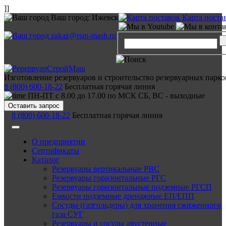
]]
Ваш город:
Ижевск
Карта поста
zakaz@rsm-mash.ru
Изготовление резервуаров и строительство резервуарных парко
8 (800) 600-18-22
Бесплатная горячая линия
ПН-ПТ с 8.00 до 17.00 по МСК СБ, ВС - выходные
Оставить запрос
8 (800) 600-18-22
Бесплатная горячая линия
О предприятии
Сертификаты
Каталог
Резервуары вертикальные РВС
Резервуары горизонтальные РГС
Резервуары горизонтальные подземные РГСП
Емкости подземные дренажные ЕП/ЕПП
Сосуды (газгольдеры) для хранения сжиженного
газа СУГ
Резервуары и сосуды двустенные