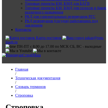
Типовые проекты КМ, КМД для БАГВ
Типовые проекты КМ, КМД для силосов и баков
различного назначения
РКД для горизонтальных резервуаров РГС
РКД резервуаров (сосудов) работающих под
давлением
Контакты
Карта поставок
zakaz@rsm-
mash.ru
ПН-ПТ с 8.00 до 17.00 по МСК СБ, ВС - выходные
Главная
/
Техническая документация
/
Словарь терминов
/
Строповка
Строповка