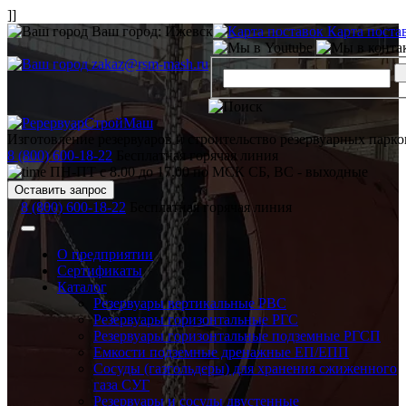
]]
Ваш город:
Ижевск
Карта поста
zakaz@rsm-mash.ru
Изготовление резервуаров и строительство резервуарных парко
8 (800) 600-18-22
Бесплатная горячая линия
ПН-ПТ с 8.00 до 17.00 по МСК СБ, ВС - выходные
Оставить запрос
8 (800) 600-18-22
Бесплатная горячая линия
О предприятии
Сертификаты
Каталог
Резервуары вертикальные РВС
Резервуары горизонтальные РГС
Резервуары горизонтальные подземные РГСП
Емкости подземные дренажные ЕП/ЕПП
Сосуды (газгольдеры) для хранения сжиженного
газа СУГ
Резервуары и сосуды двустенные