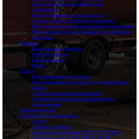
Баки-аккумуляторы горячей воды
Сепараторы
Воздухосборники и ресиверы газа
Силосы и баки различного назначения
Металлические колодцы различного назначения
Металлоконструкции (типовые и по чертежам
Заказчика)
Объекты
Выполненные объекты
Новости отрасли
Карта поставок
Видео
Услуги
Предпроектная подготовка
Проектирование резервуаров и резервуарных
парков
Строительно-монтажные работы
Доставка резервуаров и резервуарного
оборудования
Опросные листы
Техническая документация
Статьи
Словарь терминов
Отраслевые стандарты ГОСТ, ТУ, СНИП
Типовые проекты КМ, КМД для РВС