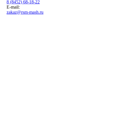
8 (8452) 68-18-22
E-mail:
zakaz@rsm-mash.ru