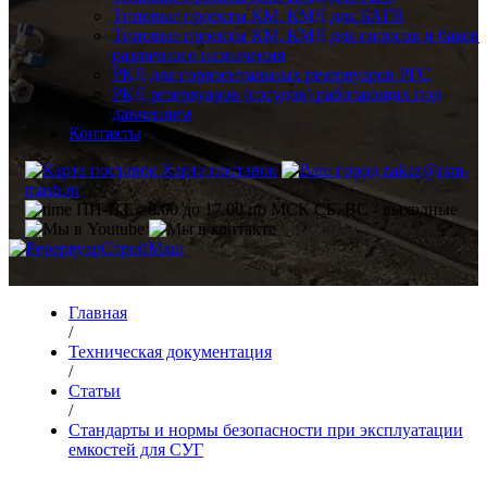
Типовые проекты КМ, КМД для БАГВ
Типовые проекты КМ, КМД для силосов и баков
различного назначения
РКД для горизонтальных резервуаров РГС
РКД резервуаров (сосудов) работающих под
давлением
Контакты
Карта поставок
zakaz@rsm-
mash.ru
ПН-ПТ с 8.00 до 17.00 по МСК СБ, ВС - выходные
Главная
/
Техническая документация
/
Статьи
/
Стандарты и нормы безопасности при эксплуатации
емкостей для СУГ