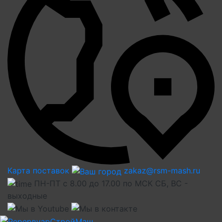
Карта поставок
zakaz@rsm-mash.ru
ПН-ПТ с 8.00 до 17.00 по МСК СБ, ВС -
выходные