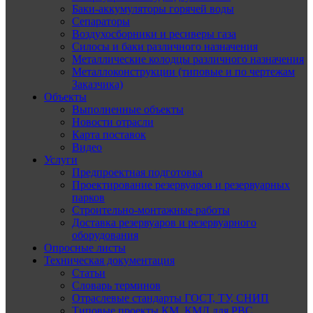
Баки-аккумуляторы горячей воды
Сепараторы
Воздухосборники и ресиверы газа
Силосы и баки различного назначения
Металлические колодцы различного назначения
Металлоконструкции (типовые и по чертежам
Заказчика)
Объекты
Выполненные объекты
Новости отрасли
Карта поставок
Видео
Услуги
Предпроектная подготовка
Проектирование резервуаров и резервуарных
парков
Строительно-монтажные работы
Доставка резервуаров и резервуарного
оборудования
Опросные листы
Техническая документация
Статьи
Словарь терминов
Отраслевые стандарты ГОСТ, ТУ, СНИП
Типовые проекты КМ, КМД для РВС