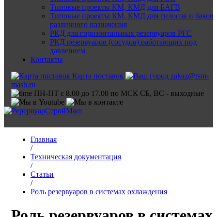
Типовые проекты КМ, КМД для БАГВ
Типовые проекты КМ, КМД для силосов и баков
различного назначения
РКД для горизонтальных резервуаров РГС
РКД резервуаров (сосудов) работающих под
давлением
Контакты
Карта поставок
zakaz@rsm-
mash.ru
ПН-ПТ с 8.00 до 17.00 по МСК СБ, ВС - выходные
Главная
/
Техническая документация
/
Статьи
/
Роль резервуаров в системах охлаждения
Роль резервуаров в системах