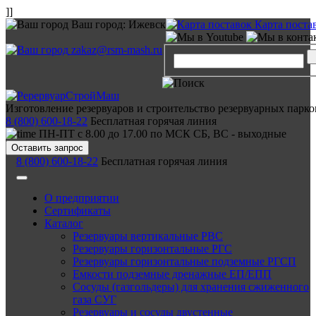
]]
Ваш город:
Ижевск
Карта поста
zakaz@rsm-mash.ru
Изготовление резервуаров и строительство резервуарных парко
8 (800) 600-18-22
Бесплатная горячая линия
ПН-ПТ с 8.00 до 17.00 по МСК СБ, ВС - выходные
Оставить запрос
8 (800) 600-18-22
Бесплатная горячая линия
О предприятии
Сертификаты
Каталог
Резервуары вертикальные РВС
Резервуары горизонтальные РГС
Резервуары горизонтальные подземные РГСП
Емкости подземные дренажные ЕП/ЕПП
Сосуды (газгольдеры) для хранения сжиженного
газа СУГ
Резервуары и сосуды двустенные