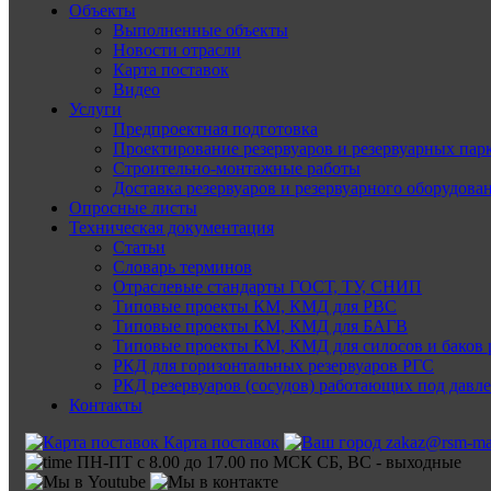
Объекты
Выполненные объекты
Новости отрасли
Карта поставок
Видео
Услуги
Предпроектная подготовка
Проектирование резервуаров и резервуарных пар
Строительно-монтажные работы
Доставка резервуаров и резервуарного оборудова
Опросные листы
Техническая документация
Статьи
Словарь терминов
Отраслевые стандарты ГОСТ, ТУ, СНИП
Типовые проекты КМ, КМД для РВС
Типовые проекты КМ, КМД для БАГВ
Типовые проекты КМ, КМД для силосов и баков 
РКД для горизонтальных резервуаров РГС
РКД резервуаров (сосудов) работающих под давл
Контакты
Карта поставок
zakaz@rsm-ma
ПН-ПТ с 8.00 до 17.00 по МСК СБ, ВС - выходные