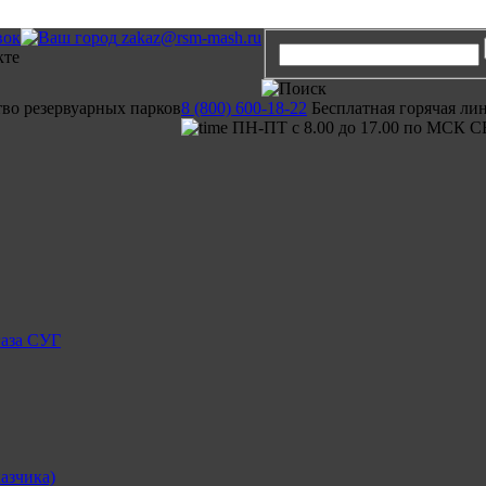
вок
zakaz@rsm-mash.ru
тво резервуарных парков
8 (800) 600-18-22
Бесплатная горячая ли
ПН-ПТ с 8.00 до 17.00 по МСК С
газа СУГ
азчика)