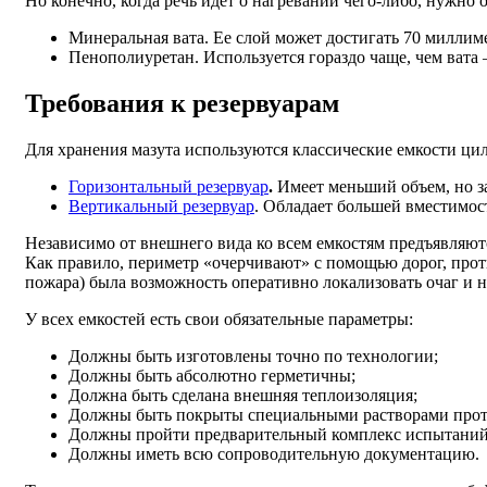
Но конечно, когда речь идет о нагревании чего-либо, нужно
Минеральная вата. Ее слой может достигать 70 миллим
Пенополиуретан. Используется гораздо чаще, чем вата
Требования к резервуарам
Для хранения мазута используются классические емкости ци
Горизонтальный резервуар
.
Имеет меньший объем, но зат
Вертикальный резервуар
. Обладает большей вместимост
Независимо от внешнего вида ко всем емкостям предъявляютс
Как правило, периметр «очерчивают» с помощью дорог, прот
пожара) была возможность оперативно локализовать очаг и н
У всех емкостей есть свои обязательные параметры:
Должны быть изготовлены точно по технологии;
Должны быть абсолютно герметичны;
Должна быть сделана внешняя теплоизоляция;
Должны быть покрыты специальными растворами прот
Должны пройти предварительный комплекс испытаний
Должны иметь всю сопроводительную документацию.