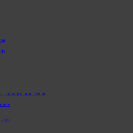
ков
ния
различного назначения
ением
sh.ru