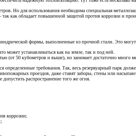
 обеспечить надежную теплоизоляцию. Тут тоже есть несколько в
етров. Но для использования необходима специальная металлоза
 – так как обладает повышенной защитой против коррозии и про
линдрической формы, выполненные из прочной стали. Это могут
о может устанавливаться как на земле, так и под ней.
ью (от 50 кубометров и выше), но занимает достаточно много ме
я определенные требования. Так, весь резервуарный парк долже
ивопожарных проездов, даже ставят заборы, стены или насыпают
е допустить распространение того же огня.
ив коррозии;
;