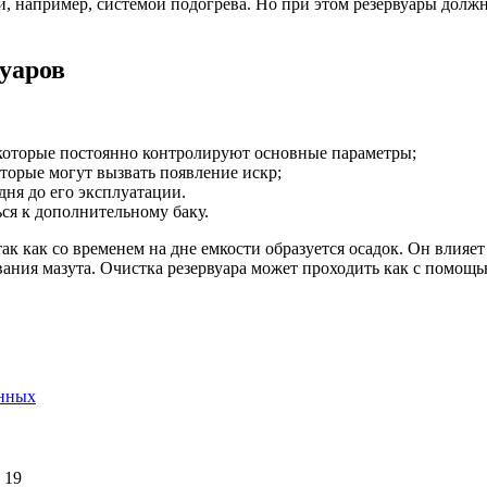
ой, например, системой подогрева. Но при этом резервуары дол
уаров
которые постоянно контролируют основные параметры;
торые могут вызвать появление искр;
дня до его эксплуатации.
ся к дополнительному баку.
 так как со временем на дне емкости образуется осадок. Он влияе
вания мазута. Очистка резервуара может проходить как с помощ
анных
 19