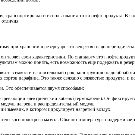
я, транспортировки и использования этого нефтепродукта. В ч
 отличия.
отому при хранении в резервуаре это вещество надо периодически
 он теряет свои характеристики. По стандарту этот нефтепродукт
ультатам можно понять, есть возможность еще подержать в резер
тавить в емкости на длительный срок, конструкцию надо обрабо
х сортов парафина. Это также связано с вязкостью продукта, и 
и. Это обеспечивается двумя способами:
нагревающий электрический кабель (термокабель). Он фиксируетс
 модуль нагрева и распределительный модуль.
ний змеевик, в котором циркулирует нагретый воздух.
тического подогрева мазута. Обычно температура поддерживаетс