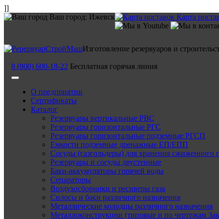
]]
Ваш город:
Ижевск
Карта поста
Изготовление резервуаров и строительс
8 (800) 600-18-22
Бесплатная горячая линия
О предприятии
Сертификаты
Каталог
Резервуары вертикальные РВС
Резервуары горизонтальные РГС
Резервуары горизонтальные подземные РГСП
Емкости подземные дренажные ЕП/ЕПП
Сосуды (газгольдеры) для хранения сжиженного 
Резервуары и сосуды двустенные
Баки-аккумуляторы горячей воды
Сепараторы
Воздухосборники и ресиверы газа
Силосы и баки различного назначения
Металлические колодцы различного назначения
Металлоконструкции (типовые и по чертежам Зак