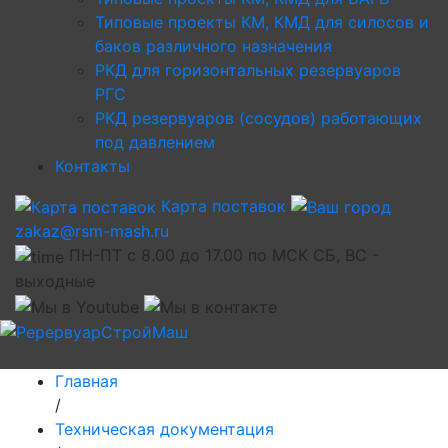
Типовые проекты КМ, КМД для силосов и
баков различного назначения
РКД для горизонтальных резервуаров
РГС
РКД резервуаров (сосудов) работающих
под давлением
Контакты
Карта поставок
zakaz@rsm-mash.ru
ПН-ПТ с 8.00 до 17.00 по МСК СБ, ВС -
выходные
Главная
/
Техническая документация