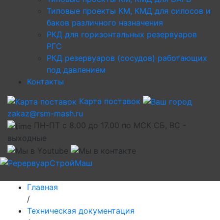
Типовые проекты КМ, КМД для силосов и
баков различного назначения
РКД для горизонтальных резервуаров
РГС
РКД резервуаров (сосудов) работающих
под давлением
Контакты
Карта поставок
zakaz@rsm-mash.ru
ПН-ПТ с 8.00 до 17.00 по МСК СБ, ВС -
выходные
Главная
/
Техническая документация