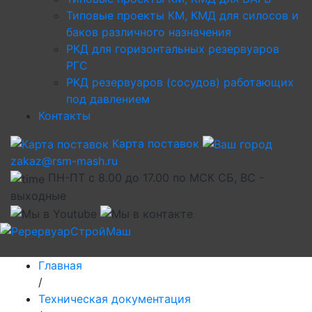
Типовые проекты КМ, КМД для силосов и
баков различного назначения
РКД для горизонтальных резервуаров
РГС
РКД резервуаров (сосудов) работающих
под давлением
Контакты
Карта поставок
zakaz@rsm-mash.ru
ПН-ПТ с 8.00 до 17.00 по МСК СБ, ВС -
выходные
Главная
/
Техническая документация