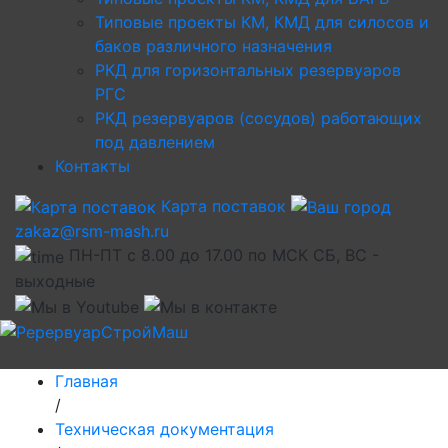
Типовые проекты КМ, КМД для силосов и
баков различного назначения
РКД для горизонтальных резервуаров
РГС
РКД резервуаров (сосудов) работающих
под давлением
Контакты
Карта поставок
zakaz@rsm-mash.ru
ПН-ПТ с 8.00 до 17.00 по МСК СБ, ВС -
выходные
Главная
/
Техническая документация