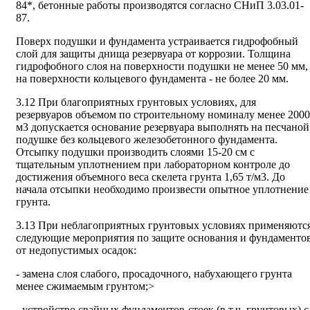
84*, бетонные работы производятся согласно СНиП 3.03.01-
87.
Поверх подушки и фундамента устраивается гидрофобный
слой для защиты днища резервуара от коррозии. Толщина
гидрофобного слоя на поверхности подушки не менее 50 мм,
на поверхности кольцевого фундамента - не более 20 мм.
3.12 При благоприятных грунтовых условиях, для
резервуаров объемом по строительному номиналу менее 2000
м
3
допускается основание резервуара выполнять на песчаной
подушке без кольцевого железобетонного фундамента.
Отсыпку подушки производить слоями 15-20 см с
тщательным уплотнением при лабораторном контроле до
достижения объемного веса скелета грунта 1,65 т/м
3
. До
начала отсыпки необходимо произвести опытное уплотнение
грунта.
3.13 При неблагоприятных грунтовых условиях применяютс
следующие мероприятия по защите основания и фундаменто
от недопустимых осадок:
- замена слоя слабого, просадочного, набухающего грунта
менее сжимаемым грунтом;>
- устройство свайных фундаментов-стоек (в т.ч. грунтовых) с