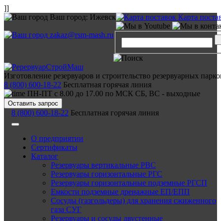
]]
Ваш город:
Ижевск
Карта поста
zakaz@rsm-mash.ru
Изготовление резервуаров и строительство резервуарных парко
8 (800) 600-18-22
Бесплатная горячая линия
ПН-ПТ с 8.00 до 17.00 по МСК СБ, ВС - выходные
Оставить запрос
8 (800) 600-18-22
Бесплатная горячая линия
О предприятии
Сертификаты
Каталог
Резервуары вертикальные РВС
Резервуары горизонтальные РГС
Резервуары горизонтальные подземные РГСП
Емкости подземные дренажные ЕП/ЕПП
Сосуды (газгольдеры) для хранения сжиженного
газа СУГ
Резервуары и сосуды двустенные