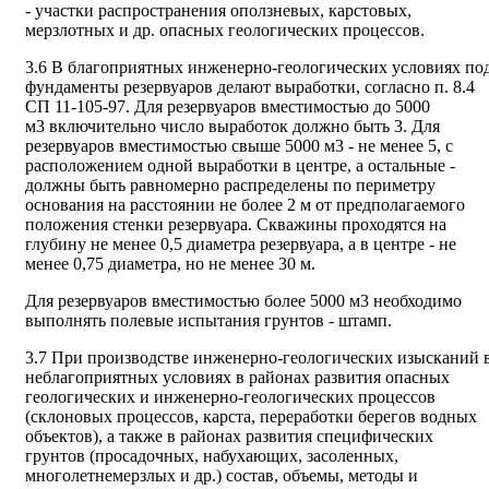
- участки распространения оползневых, карстовых,
мерзлотных и др. опасных геологических процессов.
3.6 В благоприятных инженерно-геологических условиях по
фундаменты резервуаров делают выработки, согласно п. 8.4
СП 11-105-97. Для резервуаров вместимостью до 5000
м
3
включительно число выработок должно быть 3. Для
резервуаров вместимостью свыше 5000 м
3
- не менее 5, с
расположением одной выработки в центре, а остальные -
должны быть равномерно распределены по периметру
основания на расстоянии не более 2 м от предполагаемого
положения стенки резервуара. Скважины проходятся на
глубину не менее 0,5 диаметра резервуара, а в центре - не
менее 0,75 диаметра, но не менее 30 м.
Для резервуаров вместимостью более 5000 м
3
необходимо
выполнять полевые испытания грунтов - штамп.
3.7 При производстве инженерно-геологических изысканий 
неблагоприятных условиях в районах развития опасных
геологических и инженерно-геологических процессов
(склоновых процессов, карста, переработки берегов водных
объектов), а также в районах развития специфических
грунтов (просадочных, набухающих, засоленных,
многолетнемерзлых и др.) состав, объемы, методы и