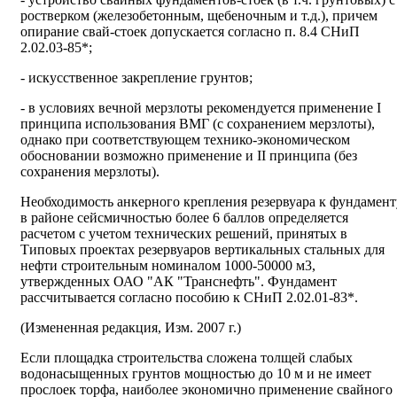
ростверком (железобетонным, щебеночным и т.д.), причем
опирание свай-стоек допускается согласно п. 8.4 СНиП
2.02.03-85*;
- искусственное закрепление грунтов;
- в условиях вечной мерзлоты рекомендуется применение I
принципа использования ВМГ (с сохранением мерзлоты),
однако при соответствующем технико-экономическом
обосновании возможно применение и II принципа (без
сохранения мерзлоты).
Необходимость анкерного крепления резервуара к фундамент
в районе сейсмичностью более 6 баллов определяется
расчетом с учетом технических решений, принятых в
Типовых проектах резервуаров вертикальных стальных для
нефти строительным номиналом 1000-50000 м
3
,
утвержденных ОАО "АК "Транснефть". Фундамент
рассчитывается согласно пособию к СНиП 2.02.01-83*.
(Измененная редакция, Изм. 2007 г.)
Если площадка строительства сложена толщей слабых
водонасыщенных грунтов мощностью до 10 м и не имеет
прослоек торфа, наиболее экономично применение свайного