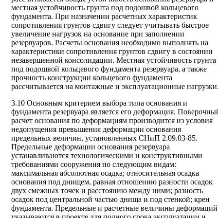
местная устойчивость грунта под подошвой кольцевого
фундамента. При назначении расчетных характеристик
сопротивления грунтов сдвигу следует учитывать быстрое
увеличение нагрузок на основание при заполнении
резервуаров. Расчеты основания необходимо выполнять на
характеристики сопротивления грунтов сдвигу в состоянии
незавершенной консолидации. Местная устойчивость грунта
под подошвой кольцевого фундамента резервуара, а также
прочность конструкции кольцевого фундамента
рассчитывается на монтажные и эксплуатационные нагрузки
3.10 Основным критерием выбора типа основания и
фундамента резервуара является его деформация. Поверочны
расчет основания по деформациям производится из условия
недопущения превышения деформации основания
предельных величин, установленных СНиП 2.09.03-85.
Предельные деформации основания резервуара
устанавливаются технологическими и конструктивными
требованиями сооружения по следующим видам:
максимальная абсолютная осадка; относительная осадка
основания под днищем, равная отношению разности осадок
двух смежных точек и расстоянию между ними; разность
осадок под центральной частью днища и под стенкой; крен
фундамента. Предельные и расчетные величины деформаций
указываются в проекте для полного срока эксплуатации и