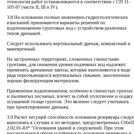
технология работ устанавливаются в соответствии с СП 11-
105-97 (части II, III и IV).
3.8 На основании полных инженерно-гидрогеологических
изысканий принимаются варианты решений по
водопонижению грунтовых вод с устройством различных
типов дренажей.
Следует использовать вертикальный дренаж, компактный и
маневренный.
На застроенных территориях, сложенных глинистыми
грунтами, для снижения уровня подземных вод надлежит
применять дренажные завесы, которые выполняются в виде
ряда пересекающихся вертикальных скважин, заполненных
хорошо фильтрующим материалом.
Применение водопонижения, особенно в глинистых грунтах
и пылеватых песчаных, влечет за собой уплотнение и осадку
осушаемой толщи грунтов. Это явление следует учитывать
при проектировании дренажа.
3.9 Расчет несущей способности основания резервуара следуе
выполнять в случаях и по методике, предусмотренных СНиП
2.02.01-83* "Основания зданий и сооружений. При этом
рассчитывается общая устойчивость основания резервуара и