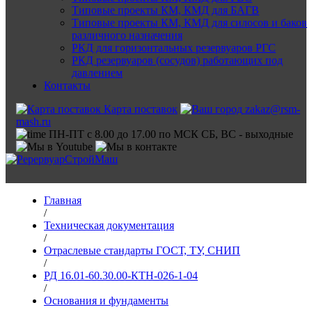
Типовые проекты КМ, КМД для БАГВ
Типовые проекты КМ, КМД для силосов и баков
различного назначения
РКД для горизонтальных резервуаров РГС
РКД резервуаров (сосудов) работающих под
давлением
Контакты
Карта поставок
zakaz@rsm-
mash.ru
ПН-ПТ с 8.00 до 17.00 по МСК СБ, ВС - выходные
Главная
/
Техническая документация
/
Отраслевые стандарты ГОСТ, ТУ, СНИП
/
РД 16.01-60.30.00-КТН-026-1-04
/
Основания и фундаменты