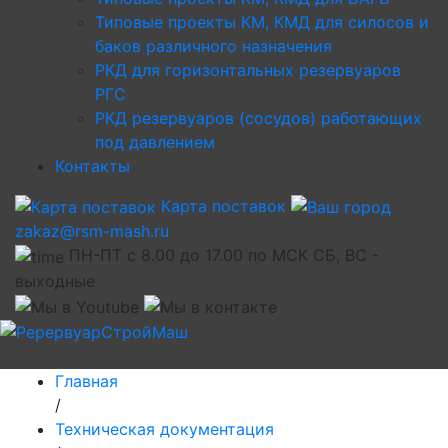
Типовые проекты КМ, КМД для силосов и
баков различного назначения
РКД для горизонтальных резервуаров
РГС
РКД резервуаров (сосудов) работающих
под давлением
Контакты
Карта поставок
zakaz@rsm-mash.ru
ПН-ПТ с 8.00 до 17.00 по МСК СБ, ВС -
выходные
Главная
/
Техническая документация