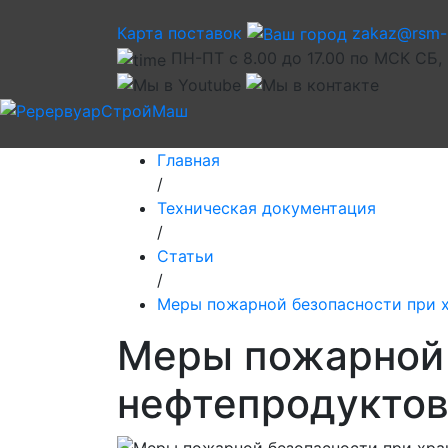
Карта поставок
zakaz@rsm-
ПН-ПТ с 8.00 до 17.00 по МСК СБ,
Главная
/
Техническая документация
/
Статьи
/
Меры пожарной безопасности при 
Меры пожарной 
нефтепродукто