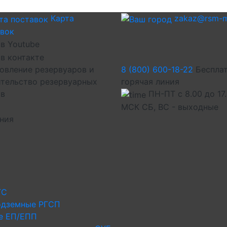
Карта
zakaz@rsm-m
авок
овление резервуаров и
8 (800) 600-18-22
Беспла
тельство резервуарных
горячая линия
ов
ПН-ПТ с 8.00 до 17
МСК СБ, ВС - выходные
иния
ГС
одземные РГСП
е ЕП/ЕПП