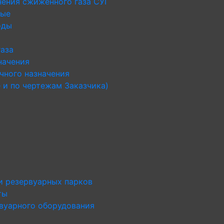
нения сжиженного газа СУГ
ные
оды
газа
начения
чного назначения
 и по чертежам Заказчика)
и резервуарных парков
ты
рвуарного оборудования