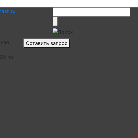
ash.ru
тная
Оставить запрос
.00 по