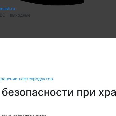
mash.ru
 ВС - выходные
хранении нефтепродуктов
безопасности при хр
в