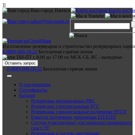
]]
Ваш город:
Ижевск
Карта поста
zakaz@rsm-mash.ru
Изготовление резервуаров и строительство резервуарных парко
8 (800) 600-18-22
Бесплатная горячая линия
ПН-ПТ с 8.00 до 17.00 по МСК СБ, ВС - выходные
Оставить запрос
8 (800) 600-18-22
Бесплатная горячая линия
О предприятии
Сертификаты
Каталог
Резервуары вертикальные РВС
Резервуары горизонтальные РГС
Резервуары горизонтальные подземные РГСП
Емкости подземные дренажные ЕП/ЕПП
Сосуды (газгольдеры) для хранения сжиженного
газа СУГ
Резервуары и сосуды двустенные