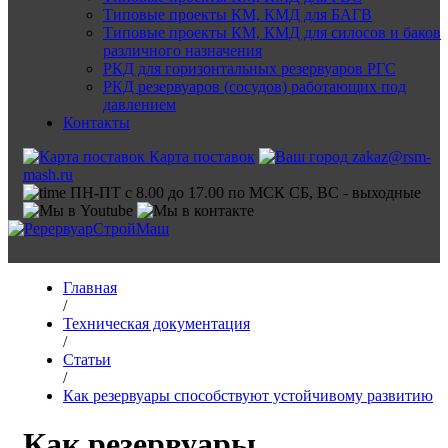
Типовые проекты КМ, КМД для БАГВ
Типовые проекты КМ, КМД для силосов и баков
различного назначения
РКД для горизонтальных резервуаров РГС
РКД резервуаров (сосудов) работающих под
давлением
Контакты
Карта поставок
zakaz@rsm-
mash.ru
ПН-ПТ с 8.00 до 17.00 по МСК СБ, ВС - выходные
Главная
/
Техническая документация
/
Статьи
/
Как резервуары способствуют устойчивому развитию
Как резервуары