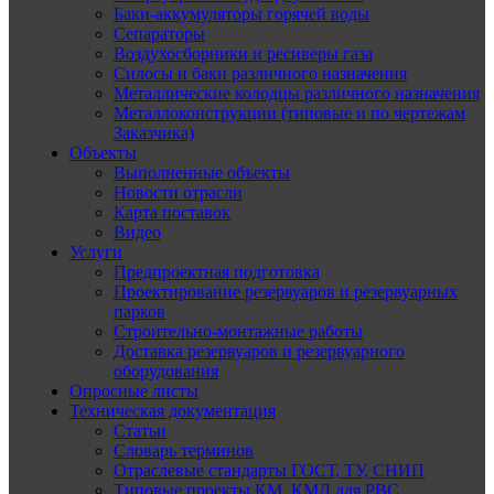
Баки-аккумуляторы горячей воды
Сепараторы
Воздухосборники и ресиверы газа
Силосы и баки различного назначения
Металлические колодцы различного назначения
Металлоконструкции (типовые и по чертежам
Заказчика)
Объекты
Выполненные объекты
Новости отрасли
Карта поставок
Видео
Услуги
Предпроектная подготовка
Проектирование резервуаров и резервуарных
парков
Строительно-монтажные работы
Доставка резервуаров и резервуарного
оборудования
Опросные листы
Техническая документация
Статьи
Словарь терминов
Отраслевые стандарты ГОСТ, ТУ, СНИП
Типовые проекты КМ, КМД для РВС