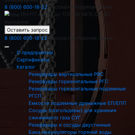
8 (800) 600-18-22
Бесплатная горячая линия
ПН-ПТ с 8.00 до 17.00 по МСК СБ, ВС -
выходные
Оставить запрос
8 (800) 600-18-22
Бесплатная горячая линия
О предприятии
Сертификаты
Каталог
Резервуары вертикальные РВС
Резервуары горизонтальные РГС
Резервуары горизонтальные подземные
РГСП
Емкости подземные дренажные ЕП/ЕПП
Сосуды (газгольдеры) для хранения
сжиженного газа СУГ
Резервуары и сосуды двустенные
Баки-аккумуляторы горячей воды