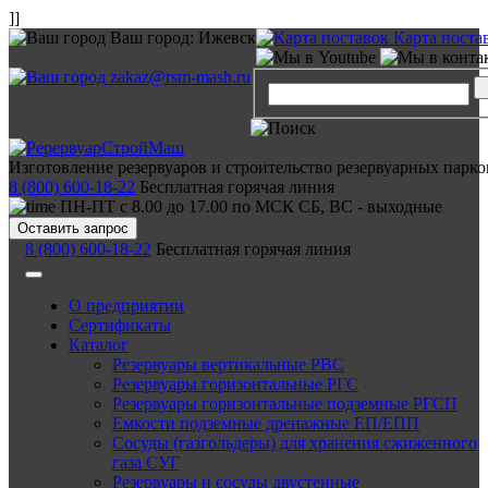
]]
Ваш город:
Ижевск
Карта поста
zakaz@rsm-mash.ru
Изготовление резервуаров и строительство резервуарных парко
8 (800) 600-18-22
Бесплатная горячая линия
ПН-ПТ с 8.00 до 17.00 по МСК СБ, ВС - выходные
Оставить запрос
8 (800) 600-18-22
Бесплатная горячая линия
О предприятии
Сертификаты
Каталог
Резервуары вертикальные РВС
Резервуары горизонтальные РГС
Резервуары горизонтальные подземные РГСП
Емкости подземные дренажные ЕП/ЕПП
Сосуды (газгольдеры) для хранения сжиженного
газа СУГ
Резервуары и сосуды двустенные