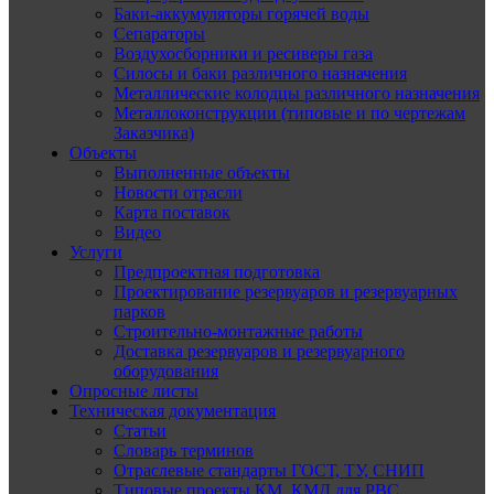
Баки-аккумуляторы горячей воды
Сепараторы
Воздухосборники и ресиверы газа
Силосы и баки различного назначения
Металлические колодцы различного назначения
Металлоконструкции (типовые и по чертежам
Заказчика)
Объекты
Выполненные объекты
Новости отрасли
Карта поставок
Видео
Услуги
Предпроектная подготовка
Проектирование резервуаров и резервуарных
парков
Строительно-монтажные работы
Доставка резервуаров и резервуарного
оборудования
Опросные листы
Техническая документация
Статьи
Словарь терминов
Отраслевые стандарты ГОСТ, ТУ, СНИП
Типовые проекты КМ, КМД для РВС