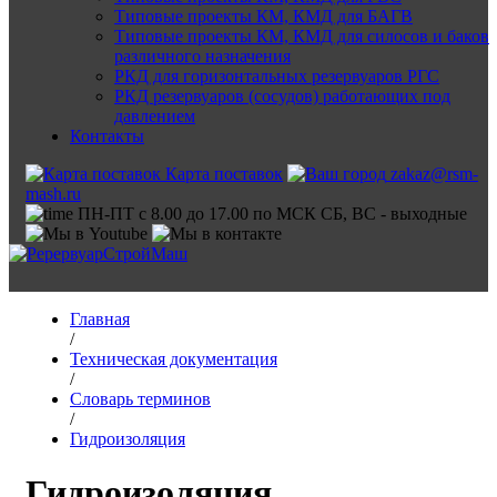
Типовые проекты КМ, КМД для БАГВ
Типовые проекты КМ, КМД для силосов и баков
различного назначения
РКД для горизонтальных резервуаров РГС
РКД резервуаров (сосудов) работающих под
давлением
Контакты
Карта поставок
zakaz@rsm-
mash.ru
ПН-ПТ с 8.00 до 17.00 по МСК СБ, ВС - выходные
Главная
/
Техническая документация
/
Словарь терминов
/
Гидроизоляция
Гидроизоляция