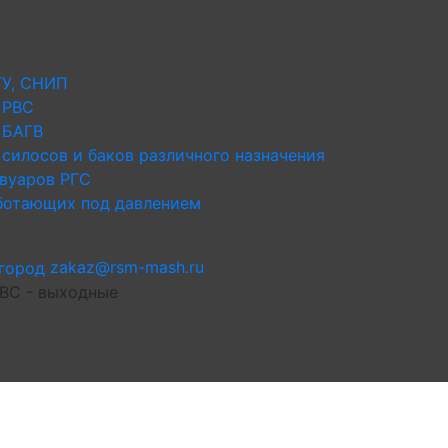
ТУ, СНИП
 РВС
 БАГВ
силосов и баков различного назначения
рвуаров РГС
аботающих под давлением
zakaz@rsm-mash.ru
 ВС - выходные