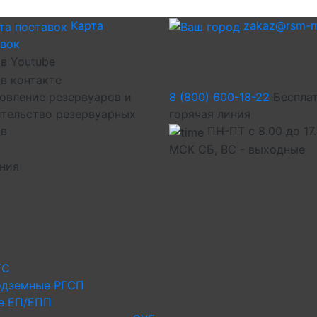
Карта
zakaz@rsm-m
авок
овление резервуаров и
8 (800) 600-18-22
Беспла
тельство резервуарных
горячая линия
ов
ПН-ПТ с 8.00 до 17
МСК СБ, ВС - выходные
иния
ГС
одземные РГСП
е ЕП/ЕПП