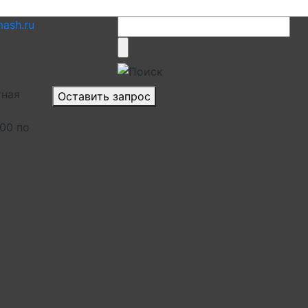
ash.ru
тная
Оставить запрос
.00 по