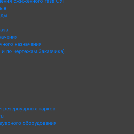
нения сжиженного газа СУГ
ные
оды
газа
начения
чного назначения
 и по чертежам Заказчика)
и резервуарных парков
ты
рвуарного оборудования