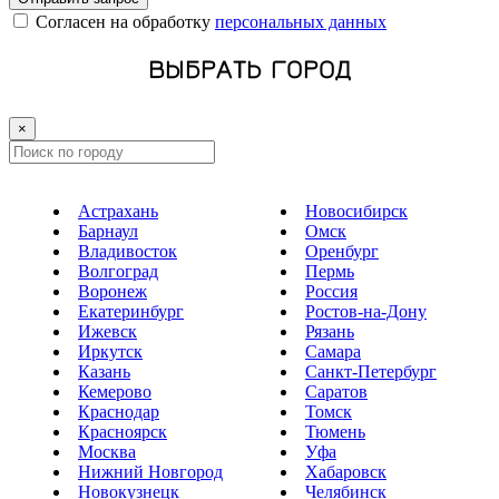
Cогласен на обработку
персональных данных
ВЫБРАТЬ ГОРОД
×
Астрахань
Новосибирск
Барнаул
Омск
Владивосток
Оренбург
Волгоград
Пермь
Воронеж
Россия
Екатеринбург
Ростов-на-Дону
Ижевск
Рязань
Иркутск
Самара
Казань
Санкт-Петербург
Кемерово
Саратов
Краснодар
Томск
Красноярск
Тюмень
Москва
Уфа
Нижний Новгород
Хабаровск
Новокузнецк
Челябинск