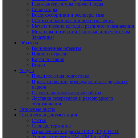
Баки-аккумуляторы горячей воды
Сепараторы
Воздухосборники и ресиверы газа
Силосы и баки различного назначения
Металлические колодцы различного назначения
Металлоконструкции (типовые и по чертежам
Заказчика)
Объекты
Выполненные объекты
Новости отрасли
Карта поставок
Видео
Услуги
Предпроектная подготовка
Проектирование резервуаров и резервуарных
парков
Строительно-монтажные работы
Доставка резервуаров и резервуарного
оборудования
Опросные листы
Техническая документация
Статьи
Словарь терминов
Отраслевые стандарты ГОСТ, ТУ, СНИП
Типовые проекты КМ, КМД для РВС