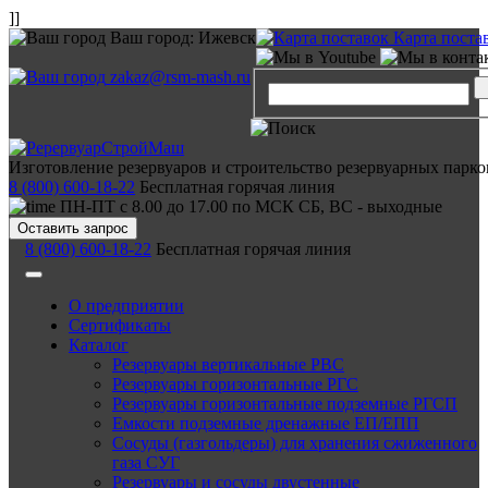
]]
Ваш город:
Ижевск
Карта поста
zakaz@rsm-mash.ru
Изготовление резервуаров и строительство резервуарных парко
8 (800) 600-18-22
Бесплатная горячая линия
ПН-ПТ с 8.00 до 17.00 по МСК СБ, ВС - выходные
Оставить запрос
8 (800) 600-18-22
Бесплатная горячая линия
О предприятии
Сертификаты
Каталог
Резервуары вертикальные РВС
Резервуары горизонтальные РГС
Резервуары горизонтальные подземные РГСП
Емкости подземные дренажные ЕП/ЕПП
Сосуды (газгольдеры) для хранения сжиженного
газа СУГ
Резервуары и сосуды двустенные