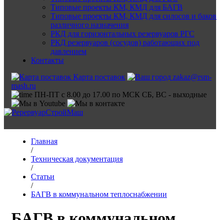
Типовые проекты КМ, КМД для БАГВ
Типовые проекты КМ, КМД для силосов и баков
различного назначения
РКД для горизонтальных резервуаров РГС
РКД резервуаров (сосудов) работающих под
давлением
Контакты
Карта поставок
zakaz@rsm-
mash.ru
ПН-ПТ с 8.00 до 17.00 по МСК СБ, ВС - выходные
Главная
/
Техническая документация
/
Статьи
/
БАГВ в коммунальном теплоснабжении
БАГВ в коммунальном