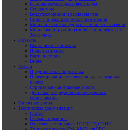
Баки-аккумуляторы горячей воды
Сепараторы
Воздухосборники и ресиверы газа
Силосы и баки различного назначения
Металлические колодцы различного назначения
Металлоконструкции (типовые и по чертежам
Заказчика)
Объекты
Выполненные объекты
Новости отрасли
Карта поставок
Видео
Услуги
Предпроектная подготовка
Проектирование резервуаров и резервуарных
парков
Строительно-монтажные работы
Доставка резервуаров и резервуарного
оборудования
Опросные листы
Техническая документация
Статьи
Словарь терминов
Отраслевые стандарты ГОСТ, ТУ, СНИП
Типовые проекты КМ, КМД для РВС