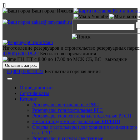
]]
Ваш город:
Ижевск
Карта поста
zakaz@rsm-mash.ru
Изготовление резервуаров и строительство резервуарных парко
8 (800) 600-18-22
Бесплатная горячая линия
ПН-ПТ с 8.00 до 17.00 по МСК СБ, ВС - выходные
Оставить запрос
8 (800) 600-18-22
Бесплатная горячая линия
О предприятии
Сертификаты
Каталог
Резервуары вертикальные РВС
Резервуары горизонтальные РГС
Резервуары горизонтальные подземные РГСП
Емкости подземные дренажные ЕП/ЕПП
Сосуды (газгольдеры) для хранения сжиженного
газа СУГ
Резервуары и сосуды двустенные