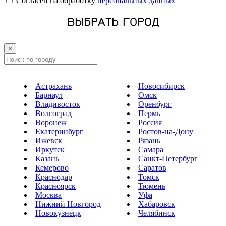
Cогласен на обработку
персональных данных
ВЫБРАТЬ ГОРОД
×
Астрахань
Новосибирск
Барнаул
Омск
Владивосток
Оренбург
Волгоград
Пермь
Воронеж
Россия
Екатеринбург
Ростов-на-Дону
Ижевск
Рязань
Иркутск
Самара
Казань
Санкт-Петербург
Кемерово
Саратов
Краснодар
Томск
Красноярск
Тюмень
Москва
Уфа
Нижний Новгород
Хабаровск
Новокузнецк
Челябинск