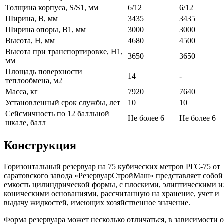
Толщина корпуса, S/S1, мм
6/12
6/12
Ширина, В, мм
3435
3435
Ширина опоры, В1, мм
3000
3000
Высота, Н, мм
4680
4500
Высота при транспортировке, Н1,
3650
3650
мм
Площадь поверхности
14
-
теплообмена, м2
Масса, кг
7920
7640
Установленный срок службы, лет
10
10
Сейсмичность по 12 балльной
Не более 6
Не более 6
шкале, балл
Конструкция
Горизонтальный резервуар на 75 кубических метров РГС-75 от
саратовского завода «РезервуарСтройМаш» представляет собой
емкость цилиндрической формы, с плоскими, элиптическими и
коническими основаниями, рассчитанную на хранение, учет и
выдачу жидкостей, имеющих хозяйственное значение.
Форма резервуара может несколько отличаться, в зависимости о