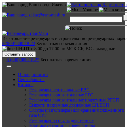
Ваш город:
Ижевск
Карта поста
zakaz@rsm-mash.ru
Изготовление резервуаров и строительство резервуарных парко
8 (800) 600-18-22
Бесплатная горячая линия
ПН-ПТ с 8.00 до 17.00 по МСК СБ, ВС - выходные
Оставить запрос
8 (800) 600-18-22
Бесплатная горячая линия
О предприятии
Сертификаты
Каталог
Резервуары вертикальные РВС
Резервуары горизонтальные РГС
Резервуары горизонтальные подземные РГСП
Емкости подземные дренажные ЕП/ЕПП
Сосуды (газгольдеры) для хранения сжиженного
газа СУГ
Резервуары и сосуды двустенные
Баки-аккумуляторы горячей воды