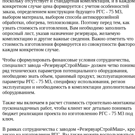
поскольку отсутствует и стандартная комплектация, и в каждом
конкретном случае цена формируется с учетом особенностей
заказа, определением конструкции будущего РГС - 75 М3,
выбором материала, выбором способа антикоррозийной
обработки, обогрева, теплоизоляции. Поэтому перед тем, как
узнать стоимость изготовления, Вам необходимо заполнить
опросный лист, указав назначение резервуара, желаемую
комплектацию и другие важные сведения. Важно отметить что
стоимость изготовления формируется из совокупности факторо
каждом конкретном случае.
Чтобы сформулировать финансовые условия сотрудничества,
специалист завода «РезервуарСтройМаш» должен четко поним
ряд технических параметров потенциального оборудования,
необходимо знать объем, хранимый продукт, эксплуатационны
параметры РГС - 75 М3, специфику использования, регион
эксплуатации и необходимость в комплектации дополнительн
оборудованием.
Также мы включаем в расчет стоимость строительно-монтажны
пусконаладочных работ, чтобы клиент мог детально понимать
бюджет реализации проекта по изготовлению РГС - 75 М3 под
ключ.
В рамках сотрудничества с заводом «РезервуарСтройМаш», кр
заказа на изготовление РГС, Вы также можете воспользоваться