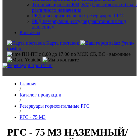
Типовые проекты КМ, КМД для силосов и баков
различного назначения
РКД для горизонтальных резервуаров РГС
РКД резервуаров (сосудов) работающих под
давлением
Контакты
Карта поставок
zakaz@rsm-
mash.ru
ПН-ПТ с 8.00 до 17.00 по МСК СБ, ВС - выходные
Главная
/
Каталог продукции
/
Резервуары горизонтальные РГС
/
РГС - 75 М3
РГС - 75 М3 НАЗЕМНЫЙ/