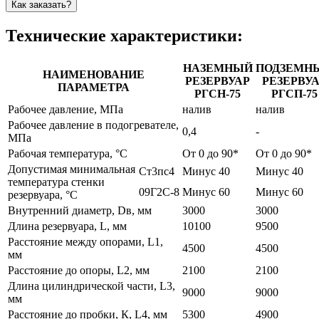
Как заказать?
Технические характеристики:
НАЗЕМНЫЙ
ПОДЗЕМН
НАИМЕНОВАНИЕ
РЕЗЕРВУАР
РЕЗЕРВУ
ПАРАМЕТРА
РГСН-75
РГСП-75
Рабочее давление, МПа
налив
налив
Рабочее давление в подогревателе,
0,4
-
МПа
Рабочая температура, °С
От 0 до 90*
От 0 до 90*
Допустимая минимальная
Ст3пс4
Минус 40
Минус 40
температура стенки
09Г2С-8
Минус 60
Минус 60
резервуара, °С
Внутренний диаметр, Dв, мм
3000
3000
Длина резервуара, L, мм
10100
9500
Расстояние между опорами, L1,
4500
4500
мм
Расстояние до опоры, L2, мм
2100
2100
Длина цилиндрической части, L3,
9000
9000
мм
Расстояние до пробки, К, L4, мм
5300
4900