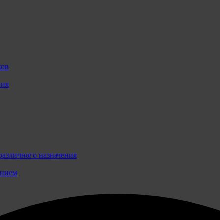
ков
ния
различного назначения
ением