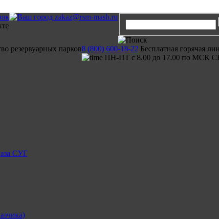
вок
zakaz@rsm-mash.ru
тво резервуарных парков
8 (800) 600-18-22
Бесплатная горячая ли
ПН-ПТ с 8.00 до 17.00 по МСК С
газа СУГ
азчика)