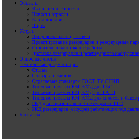
Объекты
Выполненные объекты
Новости отрасли
Карта поставок
Видео
Услуги
Предпроектная подготовка
Проектирование резервуаров и резервуарных пар
Строительно-монтажные работы
Доставка резервуаров и резервуарного оборудова
Опросные листы
Техническая документация
Статьи
Словарь терминов
Отраслевые стандарты ГОСТ, ТУ, СНИП
Типовые проекты КМ, КМД для РВС
Типовые проекты КМ, КМД для БАГВ
Типовые проекты КМ, КМД для силосов и баков 
РКД для горизонтальных резервуаров РГС
РКД резервуаров (сосудов) работающих под давл
Контакты