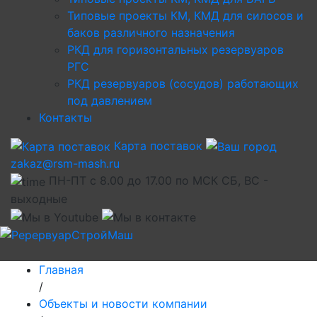
Типовые проекты КМ, КМД для силосов и
баков различного назначения
РКД для горизонтальных резервуаров
РГС
РКД резервуаров (сосудов) работающих
под давлением
Контакты
Карта поставок
zakaz@rsm-mash.ru
ПН-ПТ с 8.00 до 17.00 по МСК СБ, ВС -
выходные
Главная
/
Объекты и новости компании