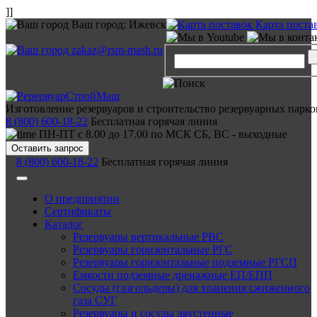
]]
Ваш город:
Ижевск
Карта поста
zakaz@rsm-mash.ru
Изготовление резервуаров и строительство резервуарных парко
8 (800) 600-18-22
Бесплатная горячая линия
ПН-ПТ с 8.00 до 17.00 по МСК СБ, ВС - выходные
Оставить запрос
8 (800) 600-18-22
Бесплатная горячая линия
О предприятии
Сертификаты
Каталог
Резервуары вертикальные РВС
Резервуары горизонтальные РГС
Резервуары горизонтальные подземные РГСП
Емкости подземные дренажные ЕП/ЕПП
Сосуды (газгольдеры) для хранения сжиженного
газа СУГ
Резервуары и сосуды двустенные