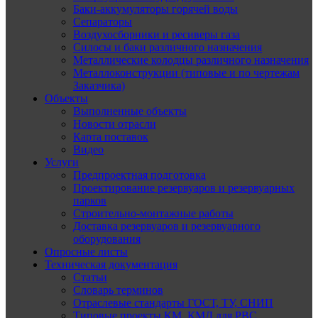
Баки-аккумуляторы горячей воды
Сепараторы
Воздухосборники и ресиверы газа
Силосы и баки различного назначения
Металлические колодцы различного назначения
Металлоконструкции (типовые и по чертежам
Заказчика)
Объекты
Выполненные объекты
Новости отрасли
Карта поставок
Видео
Услуги
Предпроектная подготовка
Проектирование резервуаров и резервуарных
парков
Строительно-монтажные работы
Доставка резервуаров и резервуарного
оборудования
Опросные листы
Техническая документация
Статьи
Словарь терминов
Отраслевые стандарты ГОСТ, ТУ, СНИП
Типовые проекты КМ, КМД для РВС