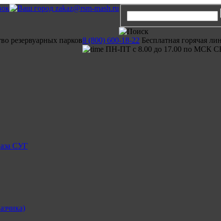
вок
zakaz@rsm-mash.ru
тво резервуарных парков
8 (800) 600-18-22
Бесплатная горячая ли
ПН-ПТ с 8.00 до 17.00 по МСК С
газа СУГ
азчика)