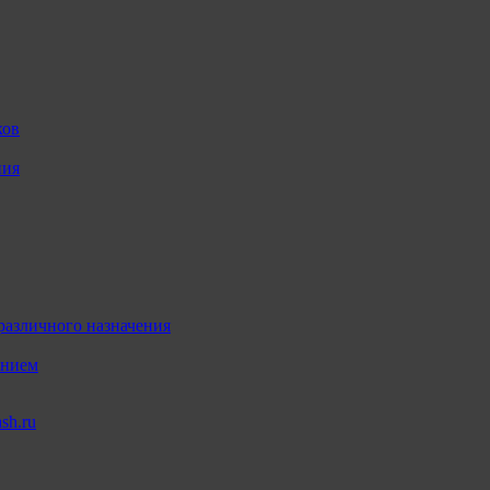
ков
ния
различного назначения
ением
sh.ru