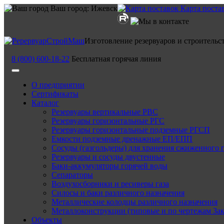
Ваш город:
Ижевск
Карта поста
Изготовление резервуаров и строительс
8 (800) 600-18-22
Бесплатная горячая линия
О предприятии
Сертификаты
Каталог
Резервуары вертикальные РВС
Резервуары горизонтальные РГС
Резервуары горизонтальные подземные РГСП
Емкости подземные дренажные ЕП/ЕПП
Сосуды (газгольдеры) для хранения сжиженного 
Резервуары и сосуды двустенные
Баки-аккумуляторы горячей воды
Сепараторы
Воздухосборники и ресиверы газа
Силосы и баки различного назначения
Металлические колодцы различного назначения
Металлоконструкции (типовые и по чертежам Зак
Объекты