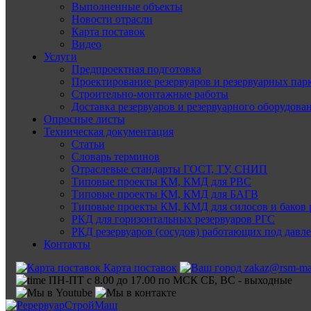
Выполненные объекты
Новости отрасли
Карта поставок
Видео
Услуги
Предпроектная подготовка
Проектирование резервуаров и резервуарных пар
Строительно-монтажные работы
Доставка резервуаров и резервуарного оборудова
Опросные листы
Техническая документация
Статьи
Словарь терминов
Отраслевые стандарты ГОСТ, ТУ, СНИП
Типовые проекты КМ, КМД для РВС
Типовые проекты КМ, КМД для БАГВ
Типовые проекты КМ, КМД для силосов и баков 
РКД для горизонтальных резервуаров РГС
РКД резервуаров (сосудов) работающих под давл
Контакты
Карта поставок
zakaz@rsm-ma
ПН-ПТ с 8.00 до 17.00 по МСК СБ, ВС - выходные