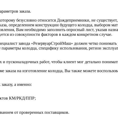
раметров заказа.
оторому безусловно относится Дождеприемники, не существует, 
каза, определением конструкции будущего колодца, выбором мат
отовления, Вам необходимо заполнить опросный лист, указав на
уется из совокупности факторов в каждом конкретном случае.
пециалист завода «РезервуарСтройМаш» должен четко понимать 
е параметры колодца, специфику использования, регион эксплу
 и пусконаладочных работ, чтобы клиент мог детально понимат
ме заказа на изготовление колодца, Вы также можете воспользо
заказу, а именно:
оектов КМ/РКД/ППР;
ванием от проверенных поставщиков.