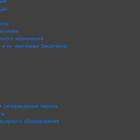
ные
оды
газа
начения
чного назначения
 и по чертежам Заказчика)
и резервуарных парков
ты
рвуарного оборудования