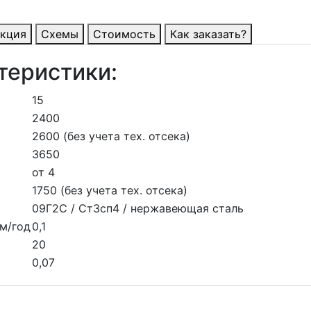
укция
Схемы
Стоимость
Как заказать?
теристики:
15
2400
2600 (без учета тех. отсека)
3650
от 4
1750 (без учета тех. отсека)
09Г2С / Ст3сп4 / нержавеющая сталь
м/год
0,1
20
0,07