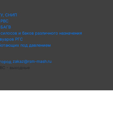
ТУ, СНИП
 РВС
 БАГВ
силосов и баков различного назначения
рвуаров РГС
аботающих под давлением
zakaz@rsm-mash.ru
 ВС - выходные