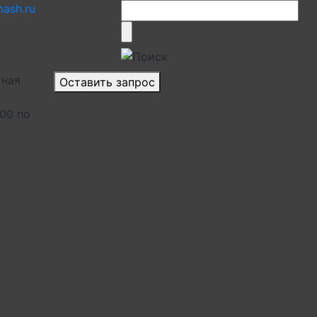
ash.ru
тная
Оставить запрос
.00 по