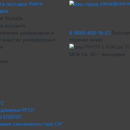
Карта
zakaz@rsm-m
авок
овление резервуаров и
8 (800) 600-18-22
Беспла
тельство резервуарных
горячая линия
ов
ПН-ПТ с 8.00 до 17
МСК СБ, ВС - выходные
иния
ГС
одземные РГСП
е ЕП/ЕПП
нения сжиженного газа СУГ